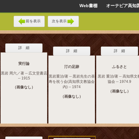
Web書棚 オーテピア高知
前を表示
次を表示
詳 細
詳 細
詳 細
実行論
汀の足跡
ふるさと
黒岩 周六／著 -- 広文堂書店
黒岩重治/著 -- 黒岩先生の喜
黒岩 重治/著 -- 高知県文
-- 1915
寿を祝う会(高知県文教協会
協会 -- 1974.9
内) -- 1974
（画像なし）
（画像なし）
（画像なし）