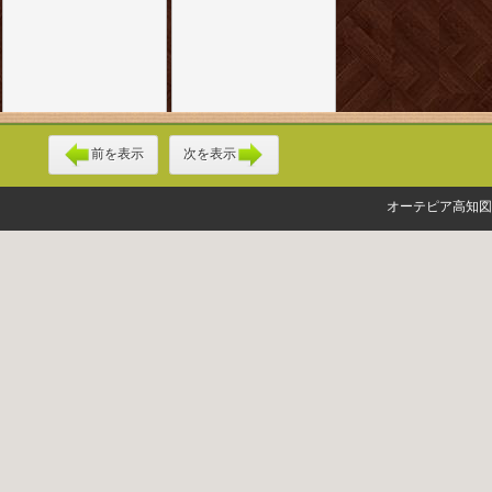
前を表示
次を表示
オーテピア高知図