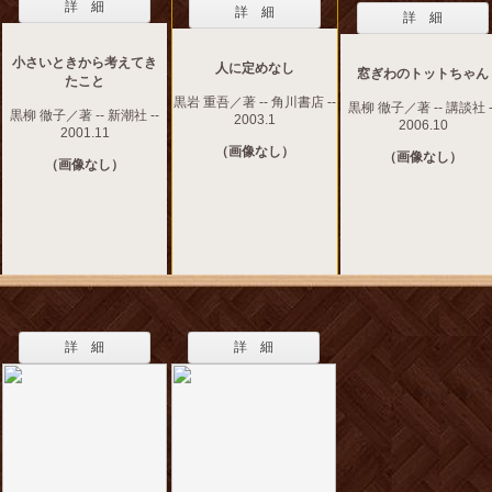
詳 細
詳 細
詳 細
小さいときから考えてき
人に定めなし
窓ぎわのトットちゃん
たこと
黒岩 重吾／著 -- 角川書店 --
黒柳 徹子／著 -- 講談社 -
黒柳 徹子／著 -- 新潮社 --
2003.1
2006.10
2001.11
（画像なし）
（画像なし）
（画像なし）
詳 細
詳 細